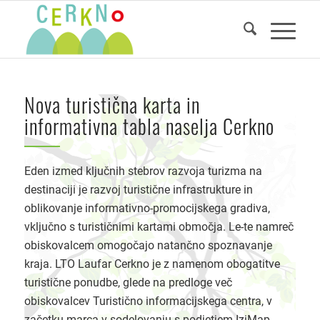
Nova turistična karta in
informativna tabla naselja Cerkno
Eden izmed ključnih stebrov razvoja turizma na
destinaciji je razvoj turistične infrastrukture in
oblikovanje informativno-promocijskega gradiva,
vključno s turističnimi kartami območja. Le-te namreč
obiskovalcem omogočajo natančno spoznavanje
kraja. LTO Laufar Cerkno je z namenom obogatitve
turistične ponudbe, glede na predloge več
obiskovalcev Turistično informacijskega centra, v
začetku marca v sodelovanju s podjetjem IziMap