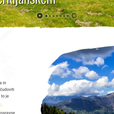
a in
čudoviti
 to je
e naravne