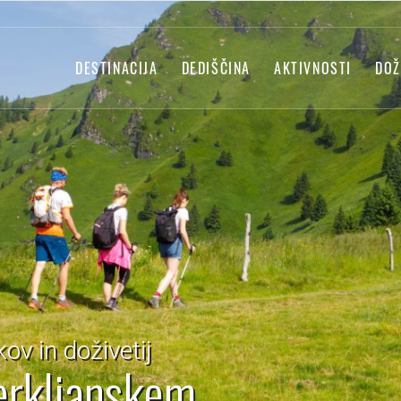
DESTINACIJA
DEDIŠČINA
AKTIVNOSTI
DOŽ
ov in doživetij
Cerkljanskem