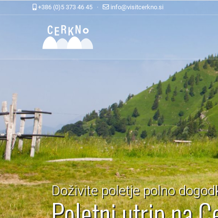
+386 (0)5 373 46 45 ·
info@visitcerkno.si
Doživite poletje polno dogodk
Poletni utrip na 