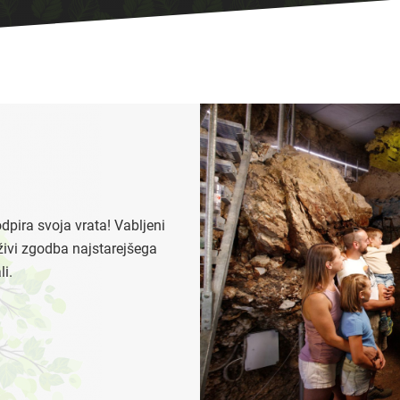
dpira svoja vrata! Vabljeni
oživi zgodba najstarejšega
i.