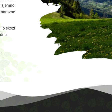
a izjemno
i naravne
 jo skozi
idna