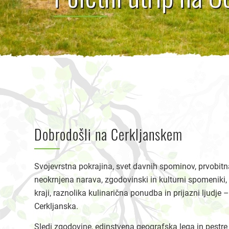
Dobrodošli na Cerkljanskem
Svojevrstna pokrajina, svet davnih spominov, prvobitn
neokrnjena narava, zgodovinski in kulturni spomeniki, 
kraji, raznolika kulinarična ponudba in prijazni ljudje –
Cerkljanska.
Sledi zgodovine, edinstvena geografska lega in pestr