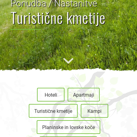
Ponudba / Nastanitve
Turistične kmetije
Hoteli
Apartmaji
Turistične kmetije
Kampi
Planinske in lovske koče