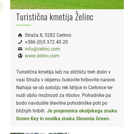
Turistična kmetija Želinc
Straža 8, 5282 Cerkno
+386 (0)5 372 40 20
info@zelinc.com
www.zelinc.com
Turistična kmetija leži na stičišču treh dolin v
vasi Straža v objemu čudovite hribovite narave.
Nahaja se ob sotočju rek Idrijce in Cerknice ter
nudi obilo možnosti za ribolov. Pohodnike pa
bodo navdušile številne pohodniške poti po
bližnjih hribih.
Je prejemnica okoljskega znaka
Green Key in nosilka znaka
Slovenia Green.