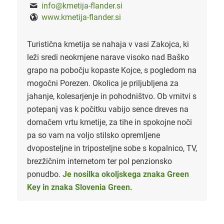
info@kmetija-flander.si
www.kmetija-flander.si
Turistična kmetija se nahaja v vasi Zakojca, ki
leži sredi neokrnjene narave visoko nad Baško
grapo na pobočju kopaste Kojce, s pogledom na
mogočni Porezen. Okolica je priljubljena za
jahanje, kolesarjenje in pohodništvo. Ob vrnitvi s
potepanj vas k počitku vabijo sence dreves na
domačem vrtu kmetije, za tihe in spokojne noči
pa so vam na voljo stilsko opremljene
dvoposteljne in triposteljne sobe s kopalnico, TV,
brezžičnim internetom ter pol penzionsko
ponudbo.
Je nosilka okoljskega znaka Green
Key in znaka
Slovenia Green.