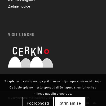
Zadnje novice
VISIT CERKNO
To spletno mesto uporablja piškotke za boljšo uporabniško izkušnjo.
Če boste spletno mesto uporabljali še naprej, s tem privolite v
njihovo nadaljnjo uporabo.
© Copyright 2021 Visit Cerkno | Grafična zasnova in izvedba:
Futurion
.
Podrobnosti
Strinjam se