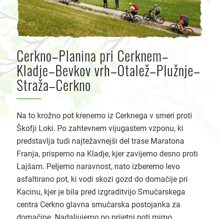
Cerkno–Planina pri Cerknem–
Kladje–Bevkov vrh–Otalež–Plužnje–
Straža–Cerkno
Na to krožno pot krenemo iz Cerknega v smeri proti
Škofji Loki. Po zahtevnem vijugastem vzponu, ki
predstavlja tudi najtežavnejši del trase Maratona
Franja, prispemo na Kladje, kjer zavijemo desno proti
Lajšam. Peljemo naravnost, nato izberemo levo
asfaltirano pot, ki vodi skozi gozd do domačije pri
Kacinu, kjer je bila pred izgraditvijo Smučarskega
centra Cerkno glavna smučarska postojanka za
domačine. Nadaljujemo po prijetni poti mimo