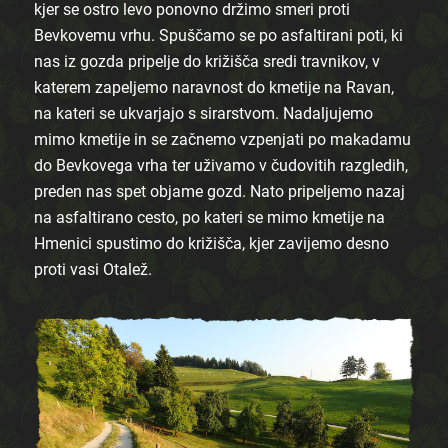
kjer se ostro levo ponovno držimo smeri proti
Bevkovemu vrhu. Spuščamo se po asfaltirani poti, ki
nas iz gozda pripelje do križišča sredi travnikov, v
katerem zapeljemo naravnost do kmetije na Ravan,
na kateri se ukvarjajo s sirarstvom. Nadaljujemo
mimo kmetije in se začnemo vzpenjati po makadamu
do Bevkovega vrha ter uživamo v čudovitih razgledih,
preden nas spet objame gozd. Nato pripeljemo nazaj
na asfaltirano cesto, po kateri se mimo kmetije na
Hmenici spustimo do križišča, kjer zavijemo desno
proti vasi Otalež.