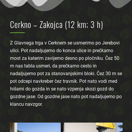
Cerkno – Zakojca (12 km; 3 h)
Z Glavnega trga v Cerknem se usmerimo po Jerebovi
ulici. Pot nadaljujemo do konca ulice in prečkamo
most za katerim zavijemo desno po pločniku. Čez 50
m nas tabla usmeri, da prečkamo cesto in
nadaljujemo pot za stanovanjskimi bloki. Čez 30 m se
pot odcepi navkreber čez travnik. Pot nato vodi med
hišami do gozda in se nato vzpenja skozi gozd do
gozdne jase. Od gozdne jase nato pot nadaljujemo po
klancu navzgor.