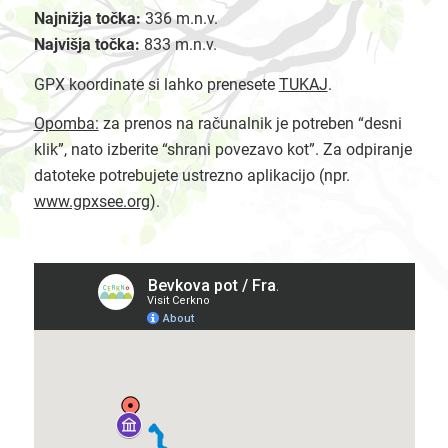
Najnižja točka:
336 m.n.v.
Najvišja točka:
833 m.n.v.
GPX koordinate si lahko prenesete
TUKAJ
.
Opomba:
za prenos na računalnik je potreben “desni
klik”, nato izberite “shrani povezavo kot”. Za odpiranje
datoteke potrebujete ustrezno aplikacijo (npr.
www.gpxsee.org
).