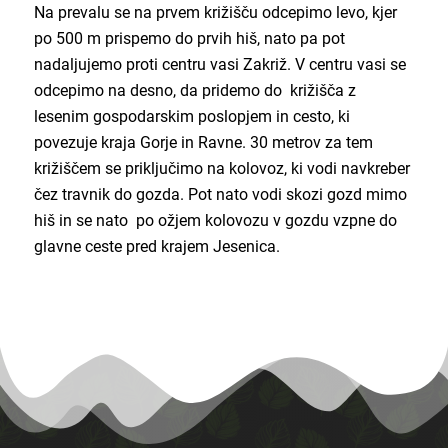
Na prevalu se na prvem križišču odcepimo levo, kjer
po 500 m prispemo do prvih hiš, nato pa pot
nadaljujemo proti centru vasi Zakriž. V centru vasi se
odcepimo na desno, da pridemo do križišča z
lesenim gospodarskim poslopjem in cesto, ki
povezuje kraja Gorje in Ravne. 30 metrov za tem
križiščem se priključimo na kolovoz, ki vodi navkreber
čez travnik do gozda. Pot nato vodi skozi gozd mimo
hiš in se nato po ožjem kolovozu v gozdu vzpne do
glavne ceste pred krajem Jesenica.