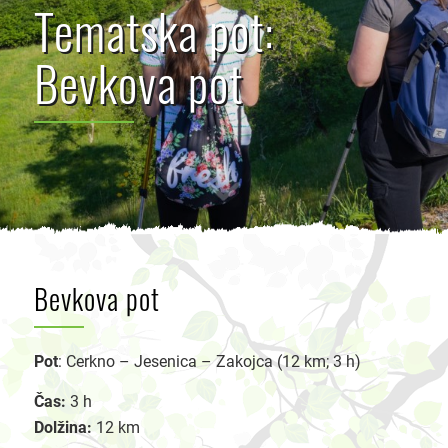
Tematska pot:
Bevkova pot
Bevkova pot
Pot
: Cerkno – Jesenica – Zakojca (12 km; 3 h)
Čas:
3 h
Dolžina:
12 km