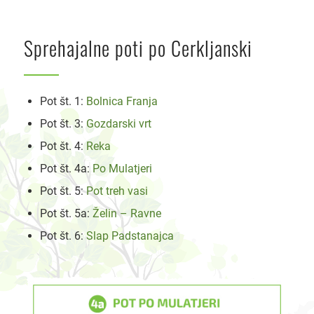
Sprehajalne poti po Cerkljanski
Pot št. 1:
Bolnica Franja
Pot št. 3:
Gozdarski vrt
Pot št. 4:
Reka
Pot št. 4a:
Po Mulatjeri
Pot št. 5:
Pot treh vasi
Pot št. 5a:
Želin – Ravne
Pot št. 6:
Slap Padstanajca