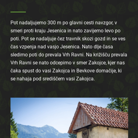
Pot nadaljujemo 300 m po glavni cesti navzgor, v
smeri proti kraju Jesenica in nato zavijemo levo po
poti. Pot se nadaljuje čez travnik skozi gozd in se ves
čas vzpenja nad vasjo Jesenica. Nato dlje časa
sledimo poti do prevala Vrh Ravni. Na križišču prevala
Vrh Ravni se nato odcepimo v smer Zakojce, kjer nas
čaka spust do vasi Zakojca in Bevkove domačije, ki
se nahaja pod središčem vasi Zakojca.