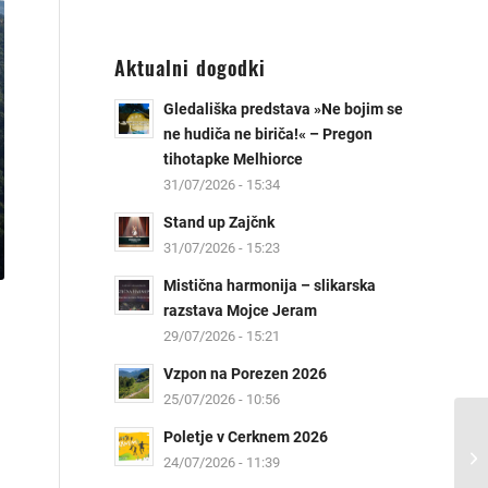
Aktualni dogodki
Gledališka predstava »Ne bojim se
ne hudiča ne biriča!« – Pregon
tihotapke Melhiorce
31/07/2026 - 15:34
Stand up Zajčnk
31/07/2026 - 15:23
Mistična harmonija – slikarska
razstava Mojce Jeram
29/07/2026 - 15:21
Vzpon na Porezen 2026
25/07/2026 - 10:56
Poletje v Cerknem 2026
24/07/2026 - 11:39