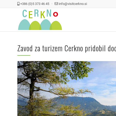
+386 (0)5 373 46 45 ·
info@visitcerkno.si
Zavod za turizem Cerkno pridobil do