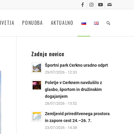
IVETJA
PONUDBA
AKTUALNO
Zadnje novice
Športni park Cerkno uradno odprt
29/07/2026 - 12:33
Poletje v Cerknem navdušilo z
glasbo, športom in družinskim
dogajanjem
28/07/2026 - 13:52
Zemljevid prireditvenega prostora
in zapore cest 24.–26. 7.
23/07/2026 - 14:38