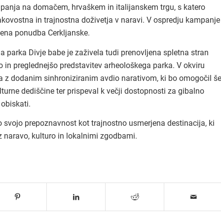
mpanja na domačem, hrvaškem in italijanskem trgu, s katero
kakovostna in trajnostna doživetja v naravi. V ospredju kampanje
vena ponudba Cerkljanske.
parka Divje babe je zaživela tudi prenovljena spletna stran
 in preglednejšo predstavitev arheološkega parka. V okviru
ja z dodanim sinhroniziranim avdio narativom, ki bo omogočil š
turne dediščine ter prispeval k večji dostopnosti za gibalno
obiskati.
o svojo prepoznavnost kot trajnostno usmerjena destinacija, ki
 naravo, kulturo in lokalnimi zgodbami.