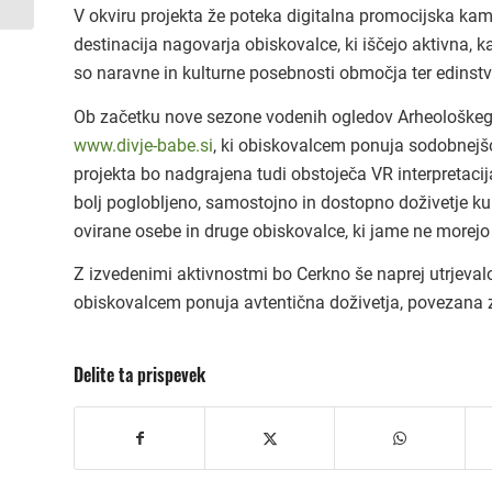
V okviru projekta že poteka digitalna promocijska ka
destinacija nagovarja obiskovalce, ki iščejo aktivna, 
so naravne in kulturne posebnosti območja ter edinst
Ob začetku nove sezone vodenih ogledov Arheološkega 
www.divje-babe.si
, ki obiskovalcem ponuja sodobnejšo
projekta bo nadgrajena tudi obstoječa VR interpretaci
bolj poglobljeno, samostojno in dostopno doživetje kul
ovirane osebe in druge obiskovalce, ki jame ne morejo 
Z izvedenimi aktivnostmi bo Cerkno še naprej utrjeval
obiskovalcem ponuja avtentična doživetja, povezana z
Delite ta prispevek