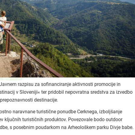
»Javnem razpisu za sofinanciranje aktivnosti promocije in
estinacij v Sloveniji« ter pridobil nepovratna sredstva za izvedbo
 prepoznavnosti destinacije.
nostno naravnane turistične ponudbe Cerknega, izboljšanje
ev ključnih turističnih produktov. Povezovale bodo outdoor
zgodbe, s posebnim poudarkom na Arheološkem parku Divje babe.