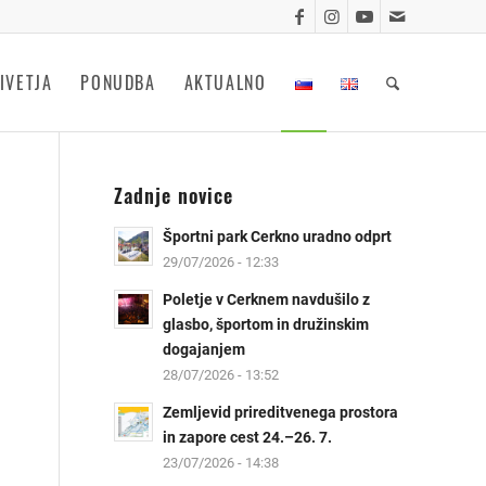
IVETJA
PONUDBA
AKTUALNO
Zadnje novice
Športni park Cerkno uradno odprt
29/07/2026 - 12:33
Poletje v Cerknem navdušilo z
glasbo, športom in družinskim
dogajanjem
28/07/2026 - 13:52
Zemljevid prireditvenega prostora
in zapore cest 24.–26. 7.
23/07/2026 - 14:38