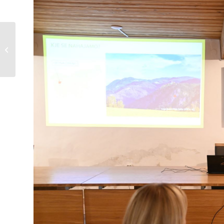
Zavod za turizem Cerkno
tudi letos pridobil
dodatna finančna
sredstva za p...