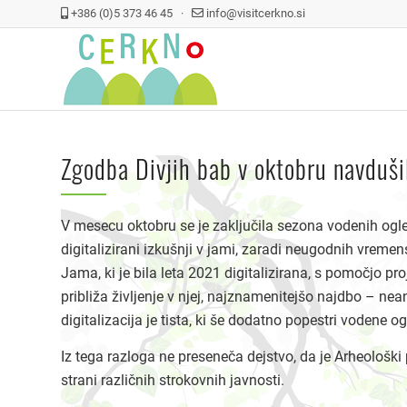
+386 (0)5 373 46 45 ·
info@visitcerkno.si
Zgodba Divjih bab v oktobru navdušil
V mesecu oktobru se je zaključila sezona vodenih ogle
digitalizirani izkušnji v jami, zaradi neugodnih vreme
Jama, ki je bila leta 2021 digitalizirana, s pomočjo pr
približa življenje v njej, najznamenitejšo najdbo – ne
digitalizacija je tista, ki še dodatno popestri voden
Iz tega razloga ne preseneča dejstvo, da je Arheološk
strani različnih strokovnih javnosti.