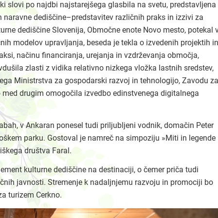
i slovi po najdbi najstarejšega glasbila na svetu, predstavljena
 naravne dediščine–predstavitev različnih praks in izzivi za
ulturne dediščine Slovenija, Območne enote Novo mesto, potekal 
čnih modelov upravljanja, beseda je tekla o izvedenih projektih i
raksi, načinu financiranja, urejanja in vzdrževanja območja,
dušila zlasti z vidika relativno nizkega vložka lastnih sredstev,
ega Ministrstva za gospodarski razvoj in tehnologijo, Zavodu z
so med drugim omogočila izvedbo edinstvenega digitalnega
babah, v Ankaran ponesel tudi priljubljeni vodnik, domačin Peter
ološkem parku. Gostoval je namreč na simpoziju »Miti in legende
niškega društva Faral.
ent kulturne dediščine na destinaciji, o čemer priča tudi
ičnih javnosti. Stremenje k nadaljnjemu razvoju in promociji bo
za turizem Cerkno.