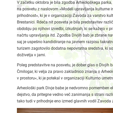
V začetku oktobra je bila zgodba Arheološkega parka, k
na posvetu z naslovom »Modeli upravljanja kulturne in
prihodnost«, ki je v organizaciji Zavoda za varstvo k
Brestanici. Rdeča nit posveta je bila predstavitev razli
obdobju po njihovi izvedbi, izkušnjah, ki se kažejo v p
načrtu upravljanja itd. Zgodba Divjih bab je zbrane nav
saj je uspešno kandidiranje na javnem razpisu takratn
turizem zagotovilo dodatna nepovratna sredstva, ki 
doživetja v jami.
Poleg predstavitve na posvetu, je dober glas o Divjih 
Črnilogar, ki velja za pravo zakladnico znanja o Arhe
v prostoru«, ki je potekal v organizaciji Kulturno umet
Arheološki park Divje babe je nedvomno pomemben elem
dejstvo, da pritegne vedno več zanimanja s strani razl
tako tudi v prihodnje eno izmed glavnih vodil Zavoda 