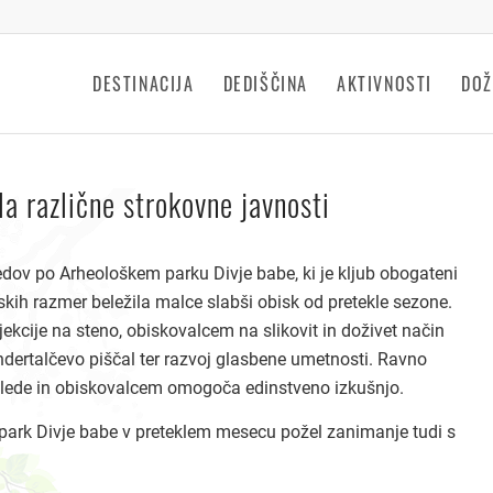
DESTINACIJA
DEDIŠČINA
AKTIVNOSTI
DOŽ
a različne strokovne javnosti
dov po Arheološkem parku Divje babe, ki je kljub obogateni
nskih razmer beležila malce slabši obisk od pretekle sezone.
ojekcije na steno, obiskovalcem na slikovit in doživet način
andertalčevo piščal ter razvoj glasbene umetnosti. Ravno
e oglede in obiskovalcem omogoča edinstveno izkušnjo.
i park Divje babe v preteklem mesecu požel zanimanje tudi s