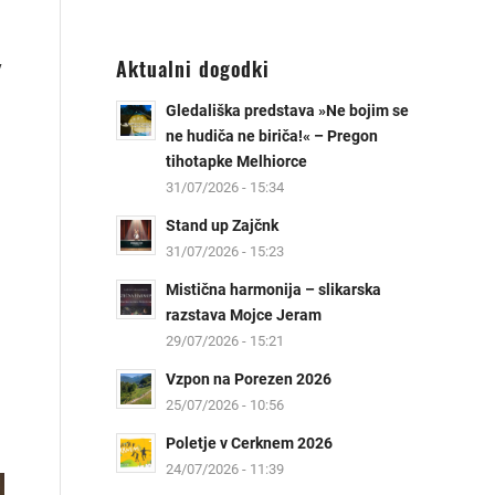
Aktualni dogodki
v
n
Gledališka predstava »Ne bojim se
ne hudiča ne biriča!« – Pregon
tihotapke Melhiorce
a
31/07/2026 - 15:34
Stand up Zajčnk
31/07/2026 - 15:23
Mistična harmonija – slikarska
razstava Mojce Jeram
29/07/2026 - 15:21
Vzpon na Porezen 2026
25/07/2026 - 10:56
Poletje v Cerknem 2026
24/07/2026 - 11:39