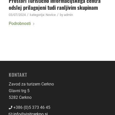
Prostori Turistično informacijskega centra
odslej prilagojeni tudi ranljivim skupinam
/
/
03/07/2024
kategorija:
Novice
by
admin
Podrobnosti
KONTAKT
Zavod za turizem Cerkno
Glavni trg 5
5282 Cerkno
+386 (0)5 373 46 45
info@visitcerkno.si