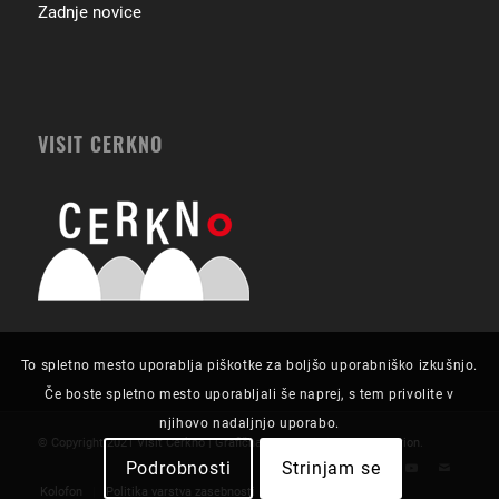
Zadnje novice
VISIT CERKNO
To spletno mesto uporablja piškotke za boljšo uporabniško izkušnjo.
Če boste spletno mesto uporabljali še naprej, s tem privolite v
njihovo nadaljnjo uporabo.
© Copyright 2021 Visit Cerkno | Grafična zasnova in izvedba:
Futurion
.
Podrobnosti
Strinjam se
Kolofon
Politika varstva zasebnosti