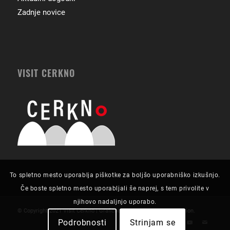
Zadnje novice
VISIT CERKNO
To spletno mesto uporablja piškotke za boljšo uporabniško izkušnjo.
Če boste spletno mesto uporabljali še naprej, s tem privolite v
njihovo nadaljnjo uporabo.
© Copyright 2021 Visit Cerkno | Grafična zasnova in izvedba:
Futurion
.
Podrobnosti
Strinjam se