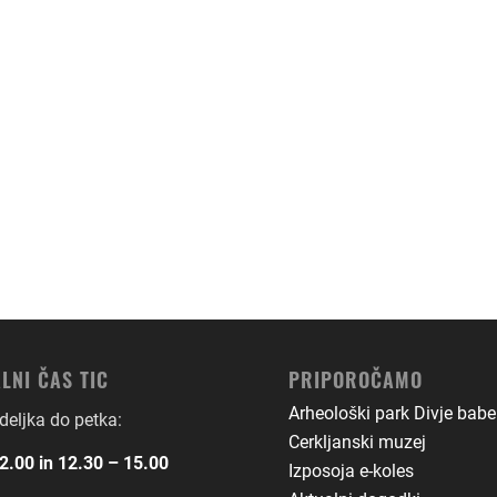
LNI ČAS TIC
PRIPOROČAMO
Arheološki park Divje babe
eljka do petka:
Cerkljanski muzej
2.00 in 12.30 – 15.00
Izposoja e-koles