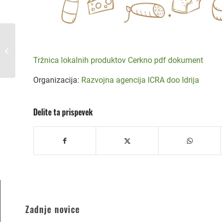
CMAKoncert: Nika
Prusnik & bratje
Tržnica lokalnih produktov Cerkno pdf dokument
Poljanec
Organizacija:
Razvojna agencija ICRA doo Idrija
Delite ta prispevek
Zadnje novice