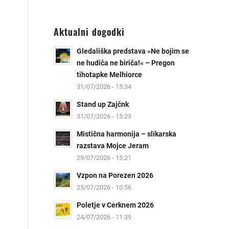
Aktualni dogodki
Gledališka predstava »Ne bojim se
ne hudiča ne biriča!« – Pregon
tihotapke Melhiorce
31/07/2026 - 15:34
Stand up Zajčnk
31/07/2026 - 15:23
Mistična harmonija – slikarska
razstava Mojce Jeram
29/07/2026 - 15:21
Vzpon na Porezen 2026
25/07/2026 - 10:56
Poletje v Cerknem 2026
24/07/2026 - 11:39