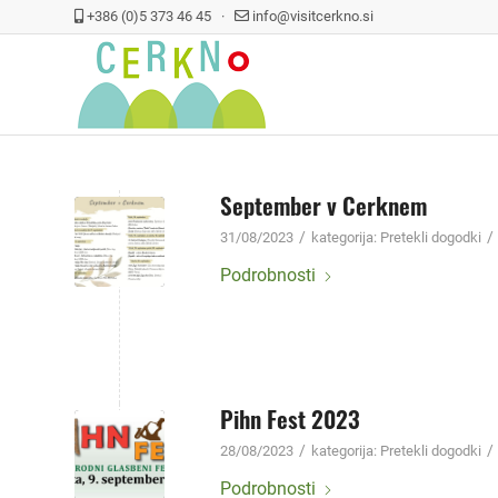
+386 (0)5 373 46 45 ·
info@visitcerkno.si
September v Cerknem
/
/
31/08/2023
kategorija:
Pretekli dogodki
Podrobnosti
Pihn Fest 2023
/
/
28/08/2023
kategorija:
Pretekli dogodki
Podrobnosti