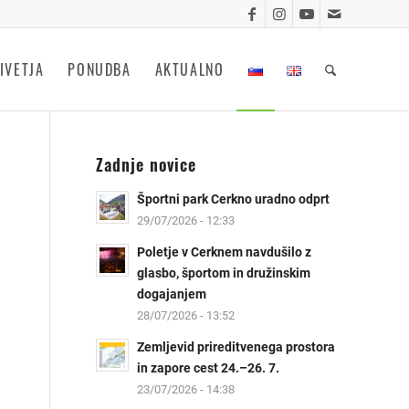
IVETJA
PONUDBA
AKTUALNO
Zadnje novice
Športni park Cerkno uradno odprt
29/07/2026 - 12:33
Poletje v Cerknem navdušilo z
glasbo, športom in družinskim
dogajanjem
28/07/2026 - 13:52
Zemljevid prireditvenega prostora
in zapore cest 24.–26. 7.
23/07/2026 - 14:38