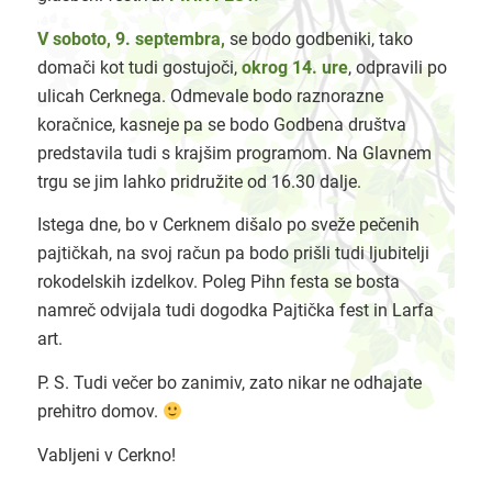
V soboto, 9. septembra,
se bodo godbeniki, tako
domači kot tudi gostujoči,
okrog 14. ure
, odpravili po
ulicah Cerknega. Odmevale bodo raznorazne
koračnice, kasneje pa se bodo Godbena društva
predstavila tudi s krajšim programom. Na Glavnem
trgu se jim lahko pridružite od 16.30 dalje.
Istega dne, bo v Cerknem dišalo po sveže pečenih
pajtičkah, na svoj račun pa bodo prišli tudi ljubitelji
rokodelskih izdelkov. Poleg Pihn festa se bosta
namreč odvijala tudi dogodka Pajtička fest in Larfa
art.
P. S. Tudi večer bo zanimiv, zato nikar ne odhajate
prehitro domov.
Vabljeni v Cerkno!