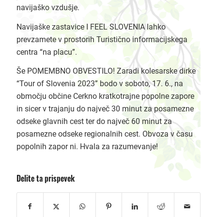
navijaško vzdušje.
Navijaške zastavice I FEEL SLOVENIA lahko
prevzamete v prostorih Turistično informacijskega
centra “na placu”.
Še POMEMBNO OBVESTILO! Zaradi kolesarske dirke
“Tour of Slovenia 2023” bodo v soboto, 17. 6., na
območju občine Cerkno kratkotrajne popolne zapore
in sicer v trajanju do največ 30 minut za posamezne
odseke glavnih cest ter do največ 60 minut za
posamezne odseke regionalnih cest. Obvoza v času
popolnih zapor ni. Hvala za razumevanje!
Delite ta prispevek