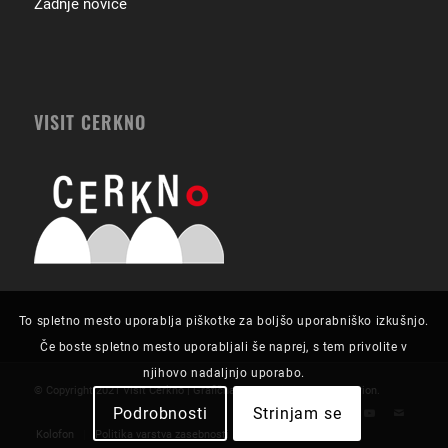
Zadnje novice
VISIT CERKNO
To spletno mesto uporablja piškotke za boljšo uporabniško izkušnjo.
Če boste spletno mesto uporabljali še naprej, s tem privolite v
njihovo nadaljnjo uporabo.
© Copyright 2021 Visit Cerkno | Grafična zasnova in izvedba:
Futurion
.
Podrobnosti
Strinjam se
Kolofon
Politika varstva zasebnosti