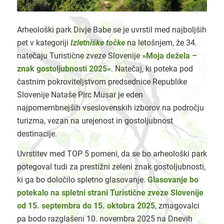
Arheološki park Divje Babe se je uvrstil med najboljših
pet v kategoriji
Izletniške točke
na letošnjem, že 34.
natečaju Turistične zveze Slovenije
»Moja dežela –
znak gostoljubnosti 2025«
. Natečaj, ki poteka pod
častnim pokroviteljstvom predsednice Republike
Slovenije Nataše Pirc Musar je eden
najpomembnejših vseslovenskih izborov na področju
turizma, vezan na urejenost in gostoljubnost
destinacije.
Uvrstitev med TOP 5 pomeni, da se bo arheološki park
potegoval tudi za prestižni zeleni znak gostoljubnosti,
ki ga bo določilo spletno glasovanje.
Glasovanje bo
potekalo na spletni strani Turistične zveze Slovenije
od 15. septembra do 15. oktobra 2025
, zmagovalci
pa bodo razglašeni 10. novembra 2025 na Dnevih