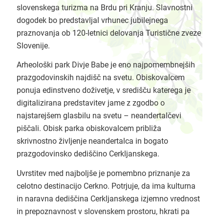
slovenskega turizma na Brdu pri Kranju. Slavnostni
dogodek bo predstavljal vrhunec jubilejnega
praznovanja ob 120-letnici delovanja Turistične zveze
Slovenije.
Arheološki park Divje Babe je eno najpomembnejših
prazgodovinskih najdišč na svetu. Obiskovalcem
ponuja edinstveno doživetje, v središču katerega je
digitalizirana predstavitev jame z zgodbo o
najstarejšem glasbilu na svetu – neandertalčevi
piščali. Obisk parka obiskovalcem približa
skrivnostno življenje neandertalca in bogato
prazgodovinsko dediščino Cerkljanskega.
Uvrstitev med najboljše je pomembno priznanje za
celotno destinacijo Cerkno. Potrjuje, da ima kulturna
in naravna dediščina Cerkljanskega izjemno vrednost
in prepoznavnost v slovenskem prostoru, hkrati pa