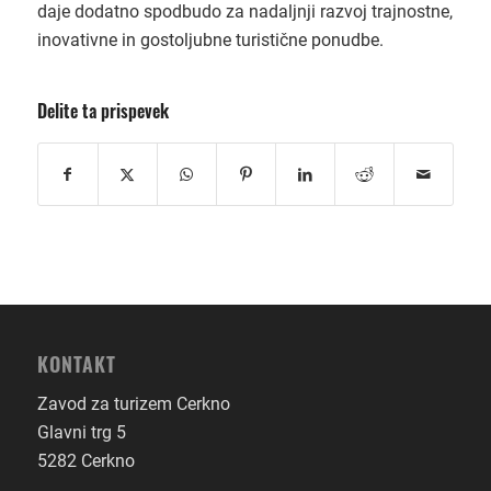
daje dodatno spodbudo za nadaljnji razvoj trajnostne,
inovativne in gostoljubne turistične ponudbe.
Delite ta prispevek
KONTAKT
Zavod za turizem Cerkno
Glavni trg 5
5282 Cerkno