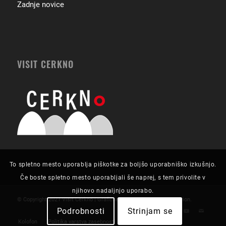
Zadnje novice
VISIT CERKNO
To spletno mesto uporablja piškotke za boljšo uporabniško izkušnjo.
Če boste spletno mesto uporabljali še naprej, s tem privolite v
njihovo nadaljnjo uporabo.
© Copyright 2021 Visit Cerkno | Grafična zasnova in izvedba:
Futurion
.
Podrobnosti
Strinjam se
Kolofon
Politika varstva zasebnosti