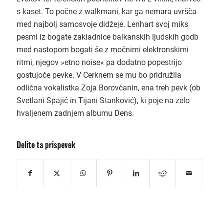
s kaset. To počne z walkmani, kar ga nemara uvršča
med najbolj samosvoje didžeje. Lenhart svoj miks
pesmi iz bogate zakladnice balkanskih ljudskih godb
med nastopom bogati še z močnimi elektronskimi
ritmi, njegov »etno noise« pa dodatno popestrijo
gostujoče pevke. V Cerknem se mu bo pridružila
odlična vokalistka Zoja Borovčanin, ena treh pevk (ob
Svetlani Spajić in Tijani Stanković), ki poje na zelo
hvaljenem zadnjem albumu Dens.
Delite ta prispevek