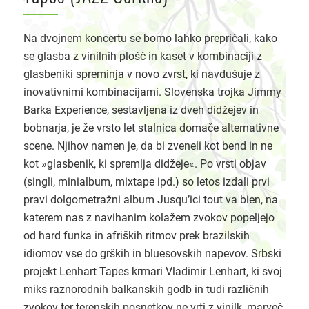
Na dvojnem koncertu se bomo lahko prepričali, kako
se glasba z vinilnih plošč in kaset v kombinaciji z
glasbeniki spreminja v novo zvrst, ki navdušuje z
inovativnimi kombinacijami. Slovenska trojka Jimmy
Barka Experience, sestavljena iz dveh didžejev in
bobnarja, je že vrsto let stalnica domače alternativne
scene. Njihov namen je, da bi zveneli kot bend in ne
kot »glasbenik, ki spremlja didžeje«. Po vrsti objav
(singli, minialbum, mixtape ipd.) so letos izdali prvi
pravi dolgometražni album Jusqu’ici tout va bien, na
katerem nas z navihanim kolažem zvokov popeljejo
od hard funka in afriških ritmov prek brazilskih
idiomov vse do grških in bluesovskih napevov. Srbski
projekt Lenhart Tapes krmari Vladimir Lenhart, ki svoj
miks raznorodnih balkanskih godb in tudi različnih
zvokov ter terenskih posnetkov ne vrti z vinilk, marveč