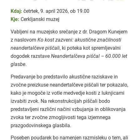
Kdaj:
četrtek, 9. april 2026, ob 19.00
Kje:
Cerkljanski muzej
Vabljeni na muzejsko srečanje z dr. Dragom Kunejem
z naslovom
Ko kost zazveni: akustične značilnosti
neandertalčeve piščali
, ki poteka kot spremljevalni
dogodek razstave
Neandertalčeva piščal – 60.000 let
glasbe
.
Predavanje bo predstavilo akustične raziskave in
zvočne preizkuse neandertalčeve piščali ter pokazalo,
kako je mogoče iz votle medvedje kosti z luknjicami
izvabiti zvok. Na rekonstrukcijah piščali bodo
predstavljeni različni načini vzbujanja in oblikovanja
zvoka ter zvočne zmogljivosti tega izjemnega
prazgodovinskega glasbila.
Poseben poudarek bo namenjen razmisleku o tem, ali