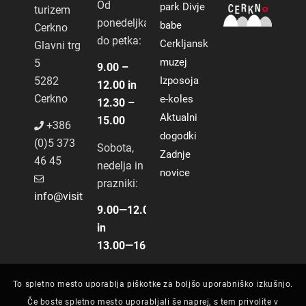
Od
park Divje
turizem
ponedeljka
babe
Cerkno
do petka:
Cerkljanski
Glavni trg
muzej
5
9.00 –
5282
Izposoja
12.00 in
Cerkno
e-koles
12.30 –
Aktualni
15.00
+386
dogodki
(0)5 373
Sobota,
Zadnje
46 45
nedelja in
novice
prazniki:
info@visitcerkno.si
9.00―12.00
in
13.00―16.00
To spletno mesto uporablja piškotke za boljšo uporabniško izkušnjo.
Če boste spletno mesto uporabljali še naprej, s tem privolite v