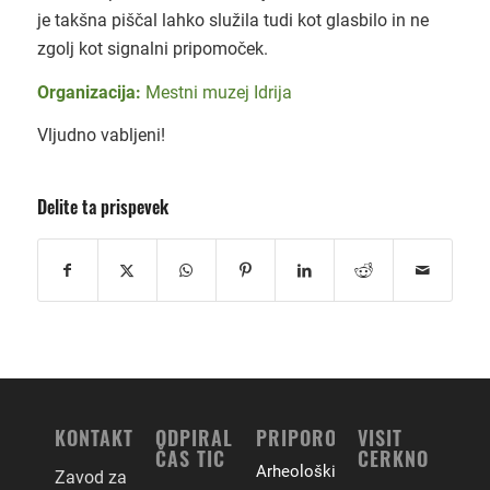
je takšna piščal lahko služila tudi kot glasbilo in ne
zgolj kot signalni pripomoček.
Organizacija:
Mestni muzej Idrija
Vljudno vabljeni!
Delite ta prispevek
KONTAKT
ODPIRALNI
PRIPOROČAMO
VISIT
ČAS TIC
CERKNO
Arheološki
Zavod za