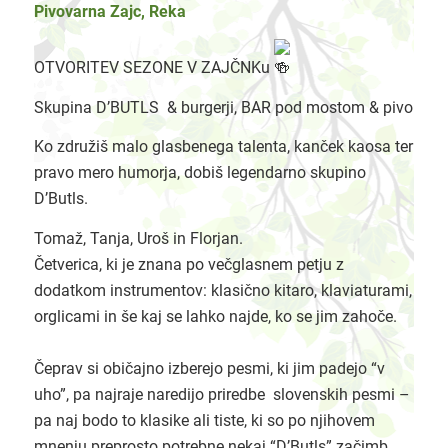
Pivovarna Zajc, Reka
OTVORITEV SEZONE V ZAJČNKu
Skupina D’BUTLS & burgerji, BAR pod mostom & pivo
Ko združiš malo glasbenega talenta, kanček kaosa ter
pravo mero humorja, dobiš legendarno skupino
D’Butls.
Tomaž, Tanja, Uroš in Florjan.
Četverica, ki je znana po večglasnem petju z
dodatkom instrumentov: klasično kitaro, klaviaturami,
orglicami in še kaj se lahko najde, ko se jim zahoče.
Čeprav si običajno izberejo pesmi, ki jim padejo “v
uho”, pa najraje naredijo priredbe slovenskih pesmi –
pa naj bodo to klasike ali tiste, ki so po njihovem
mnenju preprosto potrebne nekaj “D’Butls” začimb.