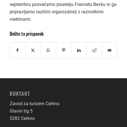
septembru posvečamo pisatelju Francetu Bevku in ga
pripravljamo različni organizatorji z raznolikimi
vsebinami.
Delite ta prispevek
KONTAKT
Zavod za turizem Cerkno
Glavni trg 5
5282 Cerkno