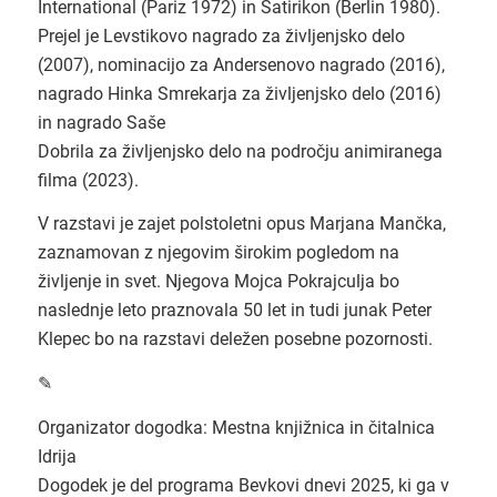
International (Pariz 1972) in Satirikon (Berlin 1980).
Prejel je Levstikovo nagrado za življenjsko delo
(2007), nominacijo za Andersenovo nagrado (2016),
nagrado Hinka Smrekarja za življenjsko delo (2016)
in nagrado Saše
Dobrila za življenjsko delo na področju animiranega
filma (2023).
V razstavi je zajet polstoletni opus Marjana Mančka,
zaznamovan z njegovim širokim pogledom na
življenje in svet. Njegova Mojca Pokrajculja bo
naslednje leto praznovala 50 let in tudi junak Peter
Klepec bo na razstavi deležen posebne pozornosti.
✎
Organizator dogodka: Mestna knjižnica in čitalnica
Idrija
Dogodek je del programa Bevkovi dnevi 2025, ki ga v