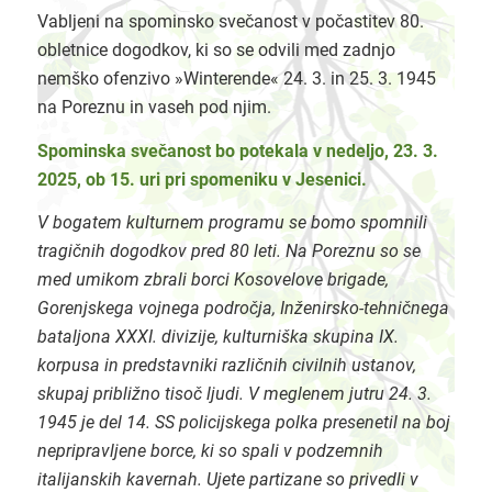
Vabljeni na spominsko svečanost v počastitev 80.
obletnice dogodkov, ki so se odvili med zadnjo
nemško ofenzivo »Winterende« 24. 3. in 25. 3. 1945
na Poreznu in vaseh pod njim.
Spominska svečanost bo potekala v nedeljo, 23. 3.
2025, ob 15. uri pri spomeniku v Jesenici.
V bogatem kulturnem programu se bomo spomnili
tragičnih dogodkov pred 80 leti. Na Poreznu so se
med umikom zbrali borci Kosovelove brigade,
Gorenjskega vojnega področja, Inženirsko-tehničnega
bataljona XXXI. divizije, kulturniška skupina IX.
korpusa in predstavniki različnih civilnih ustanov,
skupaj približno tisoč ljudi. V meglenem jutru 24. 3.
1945 je del 14. SS policijskega polka presenetil na boj
nepripravljene borce, ki so spali v podzemnih
italijanskih kavernah. Ujete partizane so privedli v