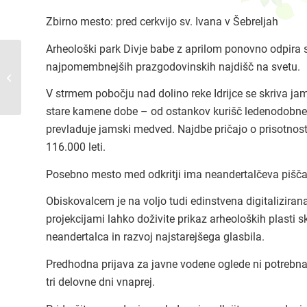
Zbirno mesto: pred cerkvijo sv. Ivana v Šebreljah
Arheološki park Divje babe z aprilom ponovno odpira 
najpomembnejših prazgodovinskih najdišč na svetu.
Dan odprtih vrat:
domačija Kamlonarše
V strmem pobočju nad dolino reke Idrijce se skriva jama 
stare kamene dobe – od ostankov kurišč ledenodobnega 
prevladuje jamski medved. Najdbe pričajo o prisotnost
116.000 leti.
Posebno mesto med odkritji ima neandertalčeva piščal,
Obiskovalcem je na voljo tudi edinstvena digitalizirana
projekcijami lahko doživite prikaz arheoloških plasti 
neandertalca in razvoj najstarejšega glasbila.
Predhodna prijava za javne vodene oglede ni potrebna.
tri delovne dni vnaprej.