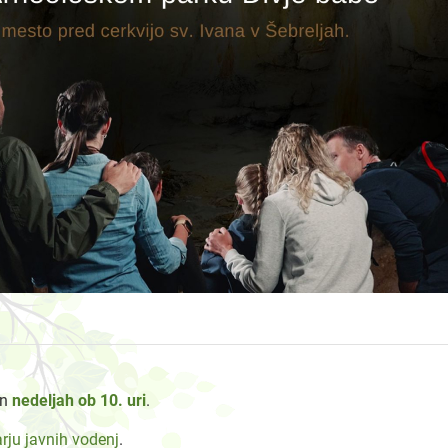
in
nedeljah ob 10. uri
.
rju javnih vodenj
.