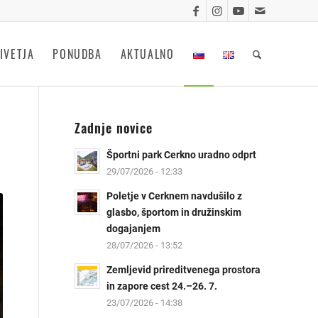
IVETJA
PONUDBA
AKTUALNO
Zadnje novice
Športni park Cerkno uradno odprt
29/07/2026 - 12:33
Poletje v Cerknem navdušilo z
glasbo, športom in družinskim
dogajanjem
28/07/2026 - 13:52
Zemljevid prireditvenega prostora
in zapore cest 24.–26. 7.
23/07/2026 - 14:38