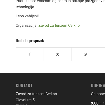
Pridružite se vodenim ogledom in odkrijte prazgodovi
tehnologija.
Lepo vabljeni!
Organizacija:
Zavod za turizem Cerkno
Delite ta prispevek
KONTAKT
ODPIRA
Zavod za turizem Cerkno
Od poned
Glavni trg 5
9.00 – 1