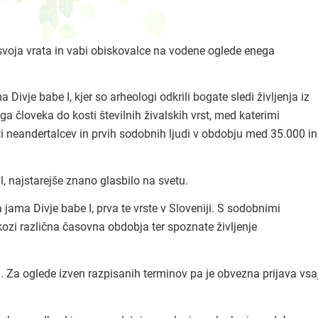
svoja vrata in vabi obiskovalce na vodene oglede enega
Divje babe I, kjer so arheologi odkrili bogate sledi življenja iz
človeka do kosti številnih živalskih vrst, med katerimi
i neandertalcev in prvih sodobnih ljudi v obdobju med 35.000 in
 najstarejše znano glasbilo na svetu.
 jama Divje babe I, prva te vrste v Sloveniji. S sodobnimi
skozi različna časovna obdobja ter spoznate življenje
 Za oglede izven razpisanih terminov pa je obvezna prijava vsa