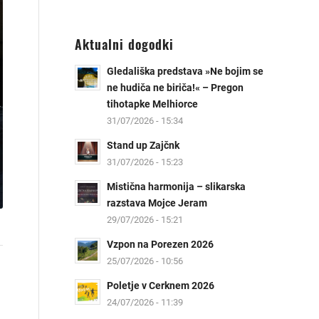
Aktualni dogodki
Gledališka predstava »Ne bojim se
ne hudiča ne biriča!« – Pregon
tihotapke Melhiorce
31/07/2026 - 15:34
Stand up Zajčnk
31/07/2026 - 15:23
Mistična harmonija – slikarska
razstava Mojce Jeram
29/07/2026 - 15:21
Vzpon na Porezen 2026
25/07/2026 - 10:56
Poletje v Cerknem 2026
24/07/2026 - 11:39