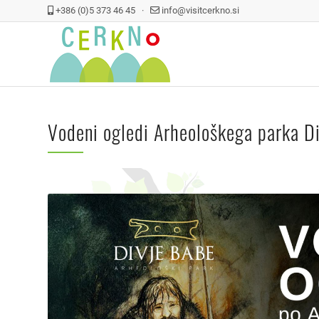
+386 (0)5 373 46 45 ·
info@visitcerkno.si
Vodeni ogledi Arheološkega parka D