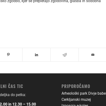
nsko zgodbo, kjer se prepletajo zgodovina, glasba in sodobna
LNI ČAS TIC
PRIPOROČAMO
Arheološki park Divje babe
eljka do petka:
Cerkljanski muzej
2.00 in 12.30 – 15.00
Izposoja e-koles