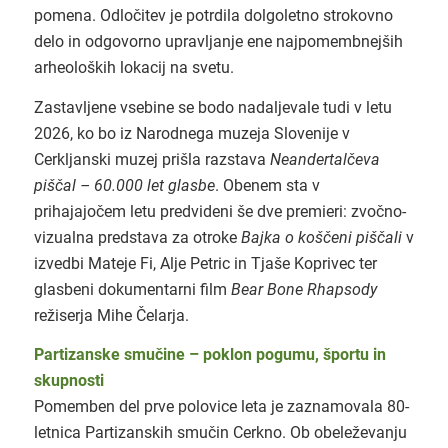
pomena. Odločitev je potrdila dolgoletno strokovno
delo in odgovorno upravljanje ene najpomembnejših
arheoloških lokacij na svetu.
Zastavljene vsebine se bodo nadaljevale tudi v letu
2026, ko bo iz Narodnega muzeja Slovenije v
Cerkljanski muzej prišla razstava
Neandertalčeva
piščal – 60.000 let glasbe
. Obenem sta v
prihajajočem letu predvideni še dve premieri: zvočno-
vizualna predstava za otroke
Bajka o koščeni piščali
v
izvedbi Mateje Fi, Alje Petric in Tjaše Koprivec ter
glasbeni dokumentarni film
Bear Bone Rhapsody
režiserja Mihe Čelarja.
Partizanske smučine –
poklon pogumu, športu in
skupnosti
Pomemben del prve polovice leta je zaznamovala 80-
letnica Partizanskih smučin Cerkno. Ob obeleževanju