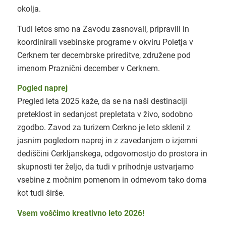
okolja.
Tudi letos smo na Zavodu zasnovali, pripravili in
koordinirali vsebinske programe v okviru Poletja v
Cerknem ter decembrske prireditve, združene pod
imenom Praznični december v Cerknem.
Pogled naprej
Pregled leta 2025 kaže, da se na naši destinaciji
preteklost in sedanjost prepletata v živo, sodobno
zgodbo. Zavod za turizem Cerkno je leto sklenil z
jasnim pogledom naprej in z zavedanjem o izjemni
dediščini Cerkljanskega, odgovornostjo do prostora in
skupnosti ter željo, da tudi v prihodnje ustvarjamo
vsebine z močnim pomenom in odmevom tako doma
kot tudi širše.
Vsem voščimo kreativno leto 2026!