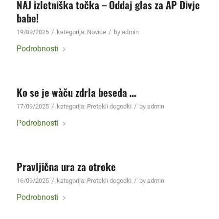
NAJ izletniška točka – Oddaj glas za AP Divje
babe!
/
/
19/09/2025
kategorija:
Novice
by
admin
Podrobnosti
Ko se je wàču zdrla beseda …
/
/
17/09/2025
kategorija:
Pretekli dogodki
by
admin
Podrobnosti
Pravljična ura za otroke
/
/
16/09/2025
kategorija:
Pretekli dogodki
by
admin
Podrobnosti