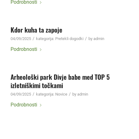
Podrobnosti
Kdor kuha ta zapoje
/
/
04/09/2025
kategorija:
Pretekli dogodki
by
admin
Podrobnosti
Arheološki park Divje babe med TOP 5
izletniškimi točkami
/
/
04/09/2025
kategorija:
Novice
by
admin
Podrobnosti