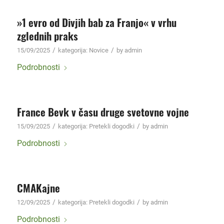
»1 evro od Divjih bab za Franjo« v vrhu
zglednih praks
/
/
15/09/2025
kategorija:
Novice
by
admin
Podrobnosti
France Bevk v času druge svetovne vojne
/
/
15/09/2025
kategorija:
Pretekli dogodki
by
admin
Podrobnosti
CMAKajne
/
/
12/09/2025
kategorija:
Pretekli dogodki
by
admin
Podrobnosti