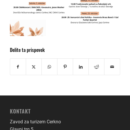
Delite ta prispevek
KONTAKT
Zavod za turizem Cerkno
Glavni trg 5