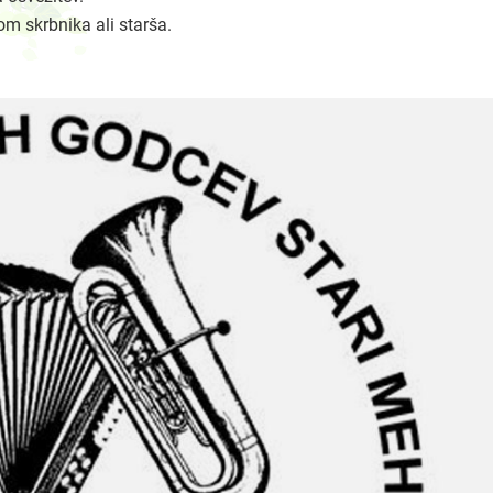
m skrbnika ali starša.