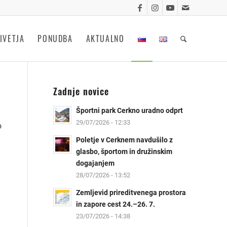
IVETJA
PONUDBA
AKTUALNO
Zadnje novice
Športni park Cerkno uradno odprt
29/07/2026 - 12:33
o
Poletje v Cerknem navdušilo z
glasbo, športom in družinskim
dogajanjem
28/07/2026 - 13:52
Zemljevid prireditvenega prostora
in zapore cest 24.–26. 7.
23/07/2026 - 14:38