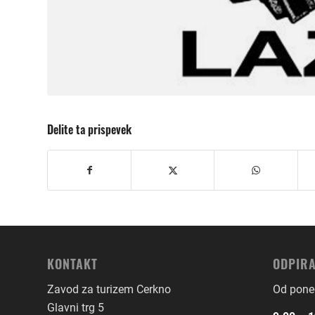
Delite ta prispevek
KONTAKT
ODPIRA
Zavod za turizem Cerkno
Od poned
Glavni trg 5