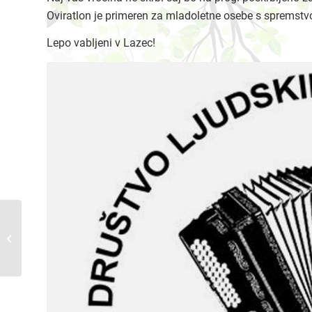
Oviratlon je primeren za mladoletne osebe s spremstvo
Lepo vabljeni v Lazec!
Oktobrski dogodki v
Cerknem