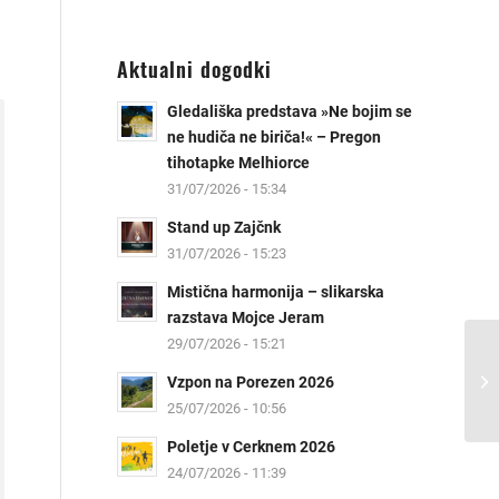
Aktualni dogodki
Gledališka predstava »Ne bojim se
ne hudiča ne biriča!« – Pregon
tihotapke Melhiorce
31/07/2026 - 15:34
Stand up Zajčnk
31/07/2026 - 15:23
Mistična harmonija – slikarska
razstava Mojce Jeram
29/07/2026 - 15:21
Vzpon na Porezen 2026
25/07/2026 - 10:56
Poletje v Cerknem 2026
24/07/2026 - 11:39