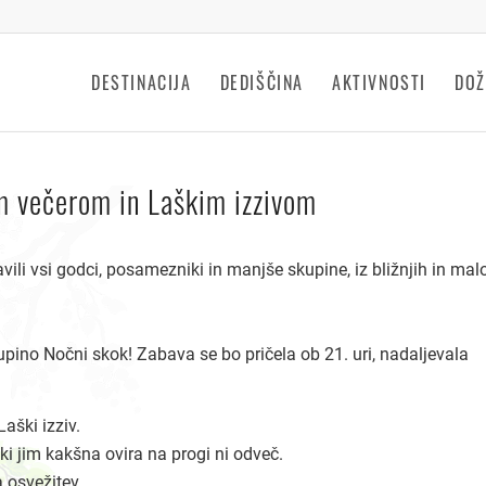
DESTINACIJA
DEDIŠČINA
AKTIVNOSTI
DOŽ
im večerom in Laškim izzivom
avili vsi godci, posamezniki in manjše skupine, iz bližnjih in mal
upino Nočni skok! Zabava se bo pričela ob 21. uri, nadaljevala
aški izziv.
i jim kakšna ovira na progi ni odveč.
 osvežitev.