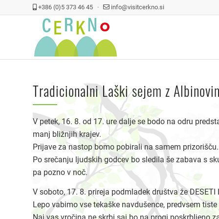
+386 (0)5 373 46 45 ·
info@visitcerkno.si
Tradicionalni Laški sejem z Albinov
V petek, 16. 8. od 17. ure dalje se bodo na odru predst
manj bližnjih krajev.
Prijave za nastop bomo pobirali na samem prizorišču.
Po srečanju ljudskih godcev bo sledila še zabava s sk
pa pozno v noč.
V soboto, 17. 8. prireja podmladek društva že DESETI L
Lepo vabimo vse tekaške navdušence, predvsem tiste k
Naj vas vročina ne skrbi saj bo na progi poskrbljeno za