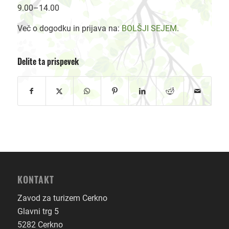
9.00–14.00
Več o dogodku in prijava na:
BOLŠJI SEJEM
.
Delite ta prispevek
KONTAKT
Zavod za turizem Cerkno
Glavni trg 5
5282 Cerkno