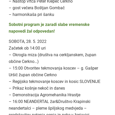
– Nastop vrtca Peter Klepec Cerkno
– gost večera Boštjan Gombač
– harmonikaša pri šanku
Sobotni program je zaradi slabe vremenske
napovedi žal odpovedan!
SOBOTA, 28. 5. 2022
Začetek ob 14:00 uri
– Okrogla miza (društva na cerkljanskem, župan
občine Cerkno…)
– 15:00 Otvoritev tekmovanja koscev – g. Gašper
Uršič župan občine Cerkno
– Regijsko tekmovanje koscev in kosic SLOVENIJE
– Prikaz košnje nekoč in danes
– Demonstracija Agromehanika Hrastje
– 16:00 NEANDERTAL žar&Društvo Krapinski
neandertalci – pleme špiljskog medvjeda –
predstavitev netenja ognja in peke v žerjavici