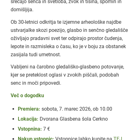
srečajo senca in svetloba, zvok in tišina, spomin in
domišljija.
Ob 30-letnici odkritja te izjemne arheološke najdbe
ustvarjalke skozi poezijo, glasbo in senčno gledališče
oživljajo pradavni svet ter odpirajo prostor čudenja,
lepote in razmisleka o času, ko je v boju za obstanek
zasijala tudi umetnost.
Vabljeni na čarobno gledališko-glasbeno potovanje,
kjer se preteklost oglasi v zvokih piščali, podobah
senc in moči pripovedi.
Več o dogodku
Premiera:
sobota, 7. marec 2026, ob 10.00
Lokacija:
Dvorana Glasbena šola Cerkno
Vstopnina:
7 €
Nakup vstopnic:
Vstopnice lahko kupite na
TEJ