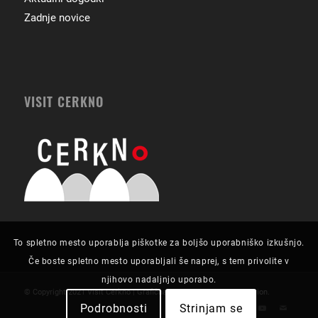
Zadnje novice
VISIT CERKNO
To spletno mesto uporablja piškotke za boljšo uporabniško izkušnjo.
Če boste spletno mesto uporabljali še naprej, s tem privolite v
njihovo nadaljnjo uporabo.
© Copyright 2021 Visit Cerkno | Grafična zasnova in izvedba:
Futurion
.
Podrobnosti
Strinjam se